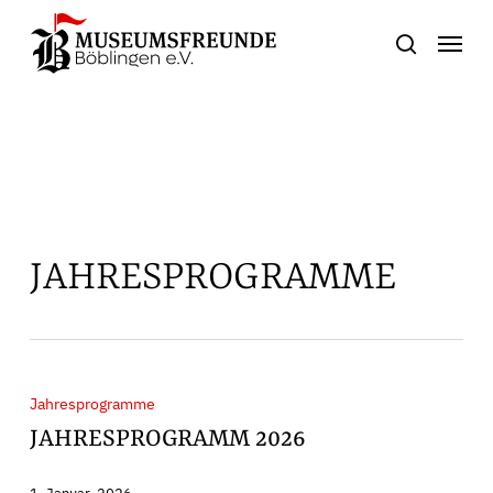
Skip
Menu
to
search
main
content
JAHRESPROGRAMME
Jahresprogramm
Jahresprogramme
2026
JAHRESPROGRAMM 2026