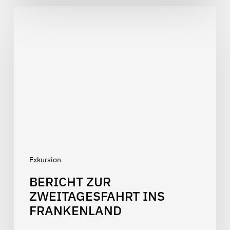
Bericht
zur
Zweitagesfahrt
ins
Frankenland
Exkursion
BERICHT ZUR
ZWEITAGESFAHRT INS
FRANKENLAND