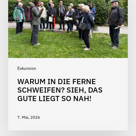
Ferne
schweifen?
Sieh,
das
Gute
liegt
so
nah!
Exkursion
WARUM IN DIE FERNE
SCHWEIFEN? SIEH, DAS
GUTE LIEGT SO NAH!
7. Mai, 2026