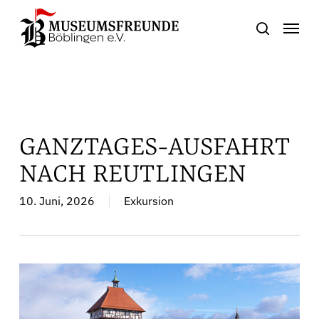
Skip
Menu
to
search
main
content
GANZTAGES-AUSFAHRT
NACH REUTLINGEN
10. Juni, 2026
Exkursion