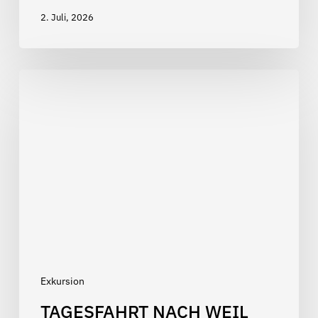
2. Juli, 2026
Tagesfahrt
nach
Weil
der
Stadt
Exkursion
TAGESFAHRT NACH WEIL